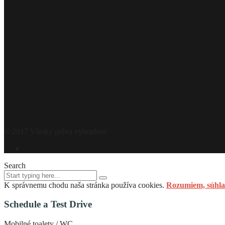
© 2017 Všetky práva vyhradené
Search
K správnemu chodu naša stránka používa cookies.
Rozumiem, súhla
Schedule a Test Drive
Mobilné toalety / WC