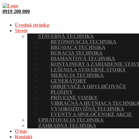
0919 200 000
Úvodná stránka
Stroje
STAVEBNÁ TECHNIKA
BETÓNOVACIA TECHNIKA
BRÚSIACA TECHNIKA
BÚRACIA TECHNIKA
DIAMANTOVÁ TECHNIKA
KONTAJNERY A ZARIADENIE STAV
LEŠENIA A STAVEBNÉ STOJKY
MERACIA TECHNIKA
GENERÁTORY
OHRIEVAČE A ODVLHČOVAČE
PLOŠINY
PRÍVESNÉ VOZÍKY
VIBRAČNÁ A HUTNIACA TECHNIK
VYSOKOZDVIŽNÁ TECHNIKA
EVENTY A SPOLOČENSKÉ AKCIE
UPRATOVACIA TECHNIKA
ZÁHRADNÁ TECHNIKA
O nás
Kontakt