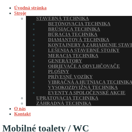
Úvodná stránka
Stroje
STAVEBNÁ TECHNIKA
BETÓNOVACIA TECHNIKA
BRÚSIACA TECHNIKA
BÚRACIA TECHNIKA
DIAMANTOVÁ TECHNIKA
KONTAJNERY A ZARIADENIE STAV
LEŠENIA A STAVEBNÉ STOJKY
MERACIA TECHNIKA
GENERÁTORY
OHRIEVAČE A ODVLHČOVAČE
PLOŠINY
PRÍVESNÉ VOZÍKY
VIBRAČNÁ A HUTNIACA TECHNIK
VYSOKOZDVIŽNÁ TECHNIKA
EVENTY A SPOLOČENSKÉ AKCIE
UPRATOVACIA TECHNIKA
ZÁHRADNÁ TECHNIKA
O nás
Kontakt
Mobilné toalety / WC