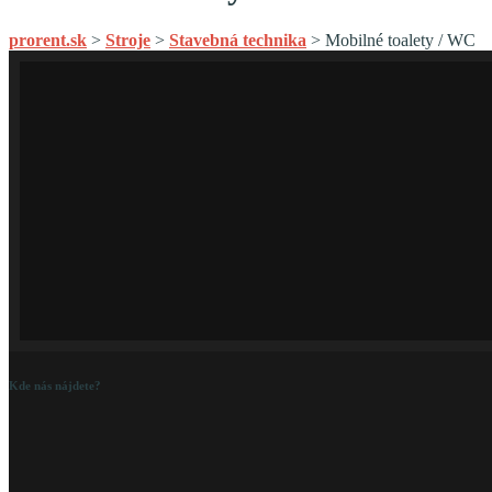
prorent.sk
>
Stroje
>
Stavebná technika
>
Mobilné toalety / WC
Kde nás nájdete?