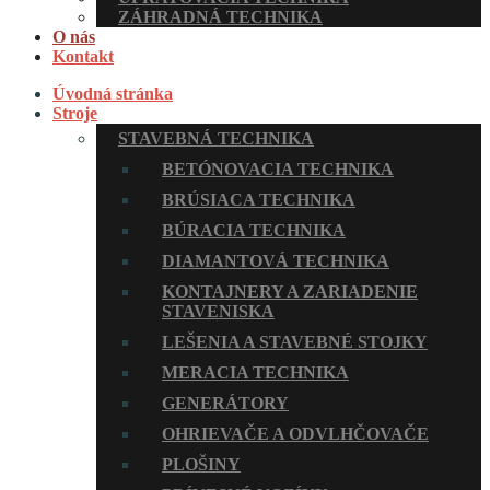
ZÁHRADNÁ TECHNIKA
O nás
Kontakt
Úvodná stránka
Stroje
STAVEBNÁ TECHNIKA
BETÓNOVACIA TECHNIKA
BRÚSIACA TECHNIKA
BÚRACIA TECHNIKA
DIAMANTOVÁ TECHNIKA
KONTAJNERY A ZARIADENIE
STAVENISKA
LEŠENIA A STAVEBNÉ STOJKY
MERACIA TECHNIKA
GENERÁTORY
OHRIEVAČE A ODVLHČOVAČE
PLOŠINY