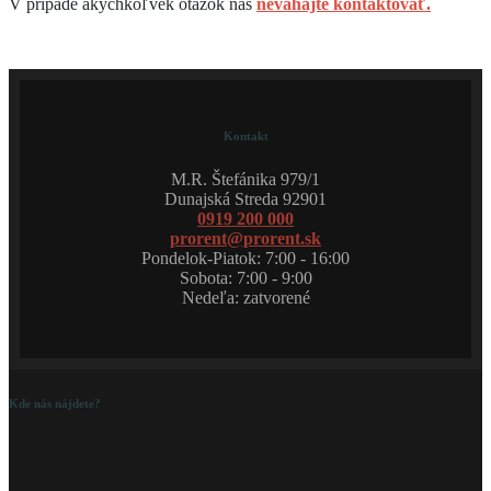
V prípade akýchkoľvek otázok nás
neváhajte kontaktovať.
Kontakt
M.R. Štefánika 979/1
Dunajská Streda 92901
0919 200 000
prorent@prorent.sk
Pondelok-Piatok: 7:00 - 16:00
Sobota: 7:00 - 9:00
Nedeľa: zatvorené
Kde nás nájdete?