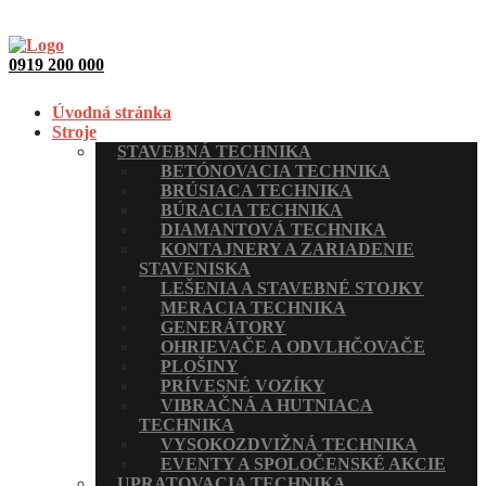
0919 200 000
Úvodná stránka
Stroje
STAVEBNÁ TECHNIKA
BETÓNOVACIA TECHNIKA
BRÚSIACA TECHNIKA
BÚRACIA TECHNIKA
DIAMANTOVÁ TECHNIKA
KONTAJNERY A ZARIADENIE
STAVENISKA
LEŠENIA A STAVEBNÉ STOJKY
MERACIA TECHNIKA
GENERÁTORY
OHRIEVAČE A ODVLHČOVAČE
PLOŠINY
PRÍVESNÉ VOZÍKY
VIBRAČNÁ A HUTNIACA
TECHNIKA
VYSOKOZDVIŽNÁ TECHNIKA
EVENTY A SPOLOČENSKÉ AKCIE
UPRATOVACIA TECHNIKA