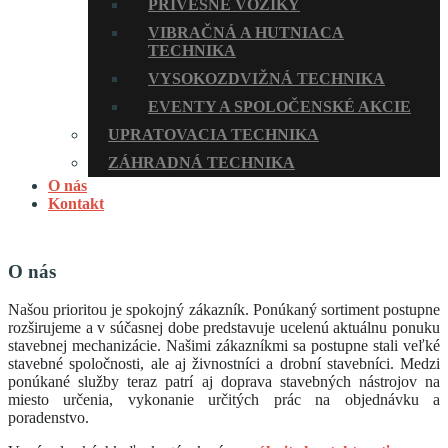
PRÍVESNÉ VOZÍKY
VIBRAČNÁ A HUTNIACA
TECHNIKA
VYSOKOZDVIŽNÁ TECHNIKA
EVENTY A SPOLOČENSKÉ AKCIE
UPRATOVACIA TECHNIKA
ZÁHRADNÁ TECHNIKA
O nás
Kontakt
O nás
Našou prioritou je spokojný zákazník. Ponúkaný sortiment postupne
rozširujeme a v súčasnej dobe predstavuje ucelenú aktuálnu ponuku
stavebnej mechanizácie. Našimi zákazníkmi sa postupne stali veľké
stavebné spoločnosti, ale aj živnostníci a drobní stavebníci. Medzi
ponúkané služby teraz patrí aj doprava stavebných nástrojov na
miesto určenia, vykonanie určitých prác na objednávku a
poradenstvo.